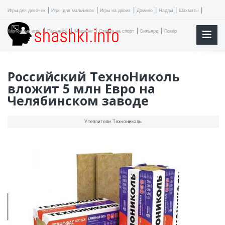
|
|
|
|
|
|
Игры для девочек
Игры для мальчиков
Игры на двоих
Домино
Нарды
Шахматы
|
|
|
|
|
Карточные игры
Пасьянсы
Маджонг
Ставки на спорт
Бильярд
Покер
Российский ТехноНиколь
вложит 5 млн Евро на
Челябинском заводе