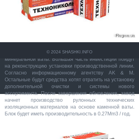
ТехноНиколь планирует потратить около 5 млн евро на
© 2024 SHASHKI.INFO
модернизацию своего Челябинского завода
минеральной ваты. Большая часть инвестиции пойдут
на реконструкцию установки производственной линии.
Согласно информационному агентству AK & M.
Остальные будут средства хотят отратить на установку
дополнительной очистки и системы нового
ассортимента. После завершения обновления, завод
начнет производство рулонных технических
изоляционных материалов на основе каменной ваты.
Блок будет иметь производительность в 0.27Mm3 / год.