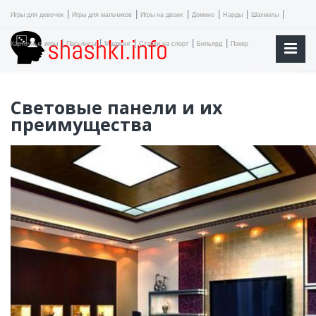
|
|
|
|
|
|
Игры для девочек
Игры для мальчиков
Игры на двоих
Домино
Нарды
Шахматы
|
|
|
|
|
Карточные игры
Пасьянсы
Маджонг
Ставки на спорт
Бильярд
Покер
Световые панели и их
преимущества