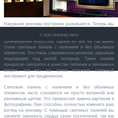
Наружная реклама постоянно развивается. Теперь мы
не ограничиваемся грубыми, скучными вывесками, а
© 2024 SHASHKI.INFO
превращаем их в ультратонкие, изящные
произведения искусства. Одним из них не так давно
стали световые панели с наличием и без объемных
элементов. Это очень современное решение, идеально
подходящее под любой интерьер. Такие панели
прекрасно смотрятся в качестве табличек и рекламных
витрин, так что вы точно получите отличный
инструмент для продвижения.
Световая панель с наличием и без объемных
элементов часто становится не просто витриной или
рекламным щитом. Это прекрасная замена картинам и
фотографиям. Они способны полностью изменить ваш
взгляд на рекламу. С помощью световых панелей вы
сможете завоевать сердца своих посетителей, так как