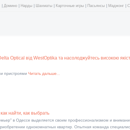
х
|
Домино
|
Нарды
|
Шахматы
|
Карточные игры
|
Пасьянсы
|
Маджонг
|
С
elta Optical від WestOptika та насолоджуйтесь високою якіс
ми пристроями
Читать дальше...
как найти, как выбрать
емьер" в Одессе выделяется своим профессионализмом и внимани
приобретении однокомнатных квартир. Опытная команда специалис