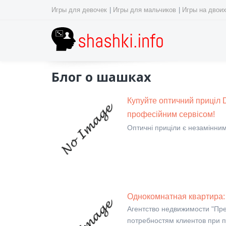
Игры для девочек
|
Игры для мальчиков
|
Игры на двои
Блог о шашках
Купуйте оптичний приціл D
професійним сервісом!
Оптичні приціли є незамінни
Однокомнатная квартира: 
Агентство недвижимости "Пр
потребностям клиентов при 