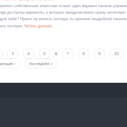
авляют собственным клиентам только один вариант панели управл
егда доступны варианты, у которых предусмотрено сразу несколько
 для себя? Нужно ли менять хостера по причине неудобной панели
ать хостера.
Читать дальше...
3
4
5
6
7
8
9
10
дующая ›
последняя »