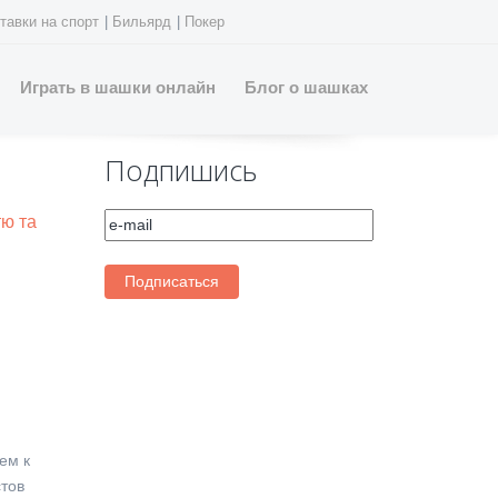
тавки на спорт
|
Бильярд
|
Покер
Играть в шашки онлайн
Блог о шашках
Подпишись
тю та
ем к
тов