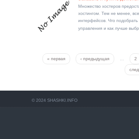
Множество хостеров предост
хостингом. Тем не менее, вс
интерфейсов. Что подобрать
управления и как лучше выбр
« первая
‹ предыдущая
…
2
Страницы
сле
© 2024 SHASHKI.INFO