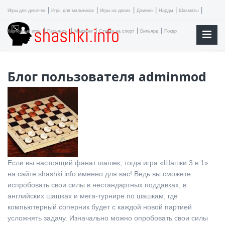
|
|
|
|
|
|
Игры для девочек
Игры для мальчиков
Игры на двоих
Домино
Нарды
Шахматы
|
|
|
|
|
Карточные игры
Пасьянсы
Маджонг
Ставки на спорт
Бильярд
Покер
Блог пользователя adminmod
Если вы настоящий фанат шашек, тогда игра «Шашки 3 в 1»
на сайте shashki.info именно для вас! Ведь вы сможете
испробовать свои силы в нестандартных поддавках, в
английских шашках и мега-турнире по шашкам, где
компьютерный соперник будет с каждой новой партией
усложнять задачу. Изначально можно опробовать свои силы