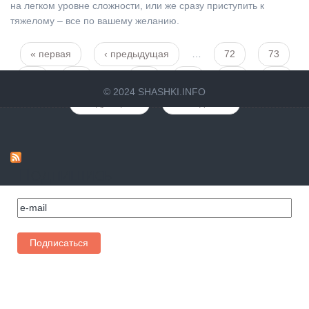
на легком уровне сложности, или же сразу приступить к
тяжелому – все по вашему желанию.
« первая
‹ предыдущая
…
72
73
Страницы
74
75
76
77
78
79
80
© 2024 SHASHKI.INFO
следующая ›
последняя »
Подпишись