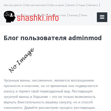
|
|
|
|
|
|
Игры для девочек
Игры для мальчиков
Игры на двоих
Домино
Нарды
Шахматы
|
|
|
|
|
Карточные игры
Пасьянсы
Маджонг
Ставки на спорт
Бильярд
Покер
Блог пользователя adminmod
Чугунные ванны, несомненно, являются воплощением
прочности и классики, но со временем они подвергаются
износу и теряют свой первозданный вид. Реставрация
чугунной ванны в Харькове – это не только возможность
вернуть блистательность вашему санузлу, но и способ
сэкономить. Давайте рассмотрим процесс реставрации,