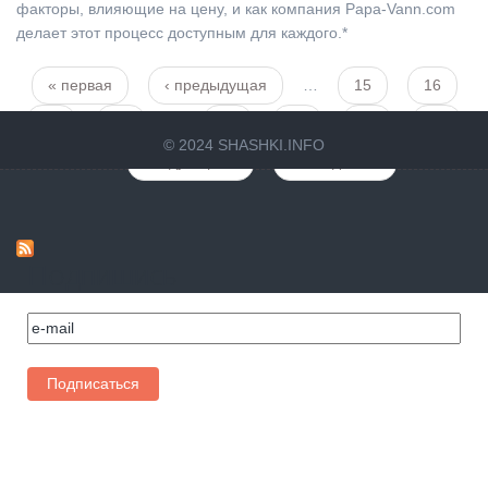
факторы, влияющие на цену, и как компания Papa-Vann.com
делает этот процесс доступным для каждого.*
« первая
‹ предыдущая
…
15
16
Страницы
17
18
19
20
21
22
23
© 2024 SHASHKI.INFO
…
следующая ›
последняя »
Подпишись