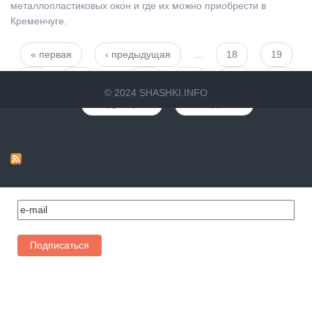
металлопластиковых окон и где их можно приобрести в
Кременчуге.
« первая
‹ предыдущая
…
18
19
Страницы
20
21
22
23
24
25
26
© 2024 SHASHKI.INFO
…
следующая ›
последняя »
Подпишись