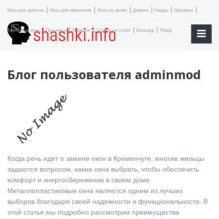
|
|
|
|
|
|
Игры для девочек
Игры для мальчиков
Игры на двоих
Домино
Нарды
Шахматы
|
|
|
|
|
Карточные игры
Пасьянсы
Маджонг
Ставки на спорт
Бильярд
Покер
Блог пользователя adminmod
Когда речь идет о замене окон в Кременчуге, многие жильцы
задаются вопросом, какие окна выбрать, чтобы обеспечить
комфорт и энергосбережение в своем доме.
Металлопластиковые окна являются одним из лучших
выборов благодаря своей надежности и функциональности. В
этой статье мы подробно рассмотрим преимущества